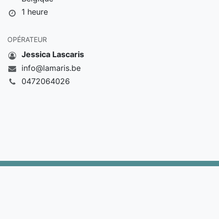
1 heure
OPÉRATEUR
Jessica Lascaris
info@lamaris.be
0472064026
Lamaris Consult 2024 © Ton conseiller en entreprise et en
gestion
Conditions générales de vente
& ​
Politique des cookies
Ce site a été réalisé en collaboration directe avec
Audrey